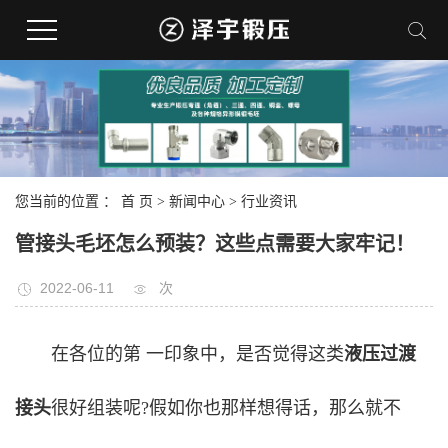
您当前的位置 ：
首 页
>
新闻中心
>
行业资讯
管接头毛坯怎么预装？这些点需要大家牢记！
2022-06-11
次
在各位的第 一印象中，是否觉得这类
液压过渡
接头
很好组装呢?假如你也那样想得话，那么就不