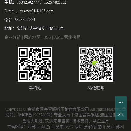
手机：18042502777 / 15257485552
E-mail：cnzeyu01@163.com
QQ：2373327009
地址：余姚市丈亭镇文卫路228号
企业分站
|
网站地图
|
RSS
|
XML
营业执照
手机站
微信联系
Copyright © 余姚市泽宇管阀锻压制造有限公司 All rights reserved 备
案号：
浙ICP备19037805号
专业从事于
液压管件毛坯
,
液压过渡接头
,
管接头毛坯
, 欢迎来电咨询!
技术支持：
华企立方
主营区域：江苏 上海 浙江 吴中 太仓 常熟 张家港 昆山 吴江 苏州