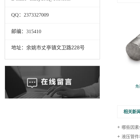
QQ：2373327009
邮编：
315410
地址：余姚市丈亭镇文卫路228号
坯 Z-LG型
角通模锻毛坯 Z-LG型
角
相关新
哪些因素
液压管件