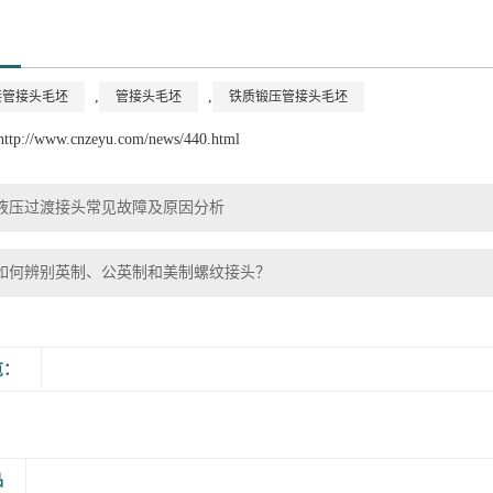
,
,
接管接头毛坯
管接头毛坯
铁质锻压管接头毛坯
http://www.cnzeyu.com/news/440.html
液压过渡接头常见故障及原因分析
如何辨别英制、公英制和美制螺纹接头？
览：
品