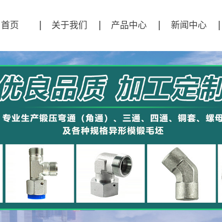
首页
关于我们
产品中心
新闻中心
公司简介
直角锻压模坯
公司新闻
弯通锻压模坯
行业资讯
三通锻压模坯
技术资讯
四通锻压模坯
异形件
接头