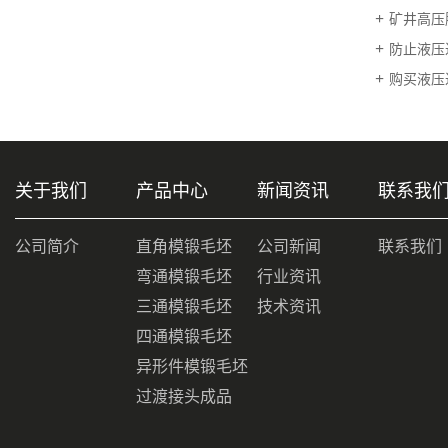
矿井高压胶管
防止液压
购买液压
关于我们
产品中心
新闻资讯
联系我
公司简介
直角模锻毛坯
公司新闻
联系我们
弯通模锻毛坯
行业资讯
三通模锻毛坯
技术资讯
四通模锻毛坯
异形件模锻毛坯
过渡接头成品