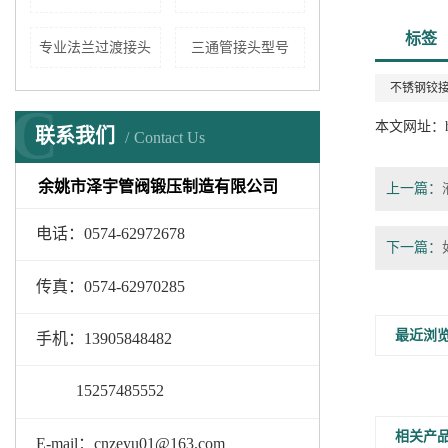
标签
专业法兰过渡接头
三通管接头型号
不锈钢铰
C
本文网址：
联系我们
Contact Us
余姚市泽宇管阀锻压制造有限公司
上一篇：
电话：0574-62972678
下一篇：
传真：0574-62970285
最近浏
手机：13905848482
15257485552
相关产
E-mail：cnzeyu01@163.com