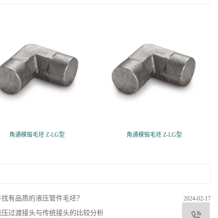
角通模锻毛坯 Z-LG型
角通模锻毛坯 Z-LG型
寻找有品质的液压管件毛坯？
2024-02-17
液压过渡接头与传统接头的比较分析
2024-01-31
1