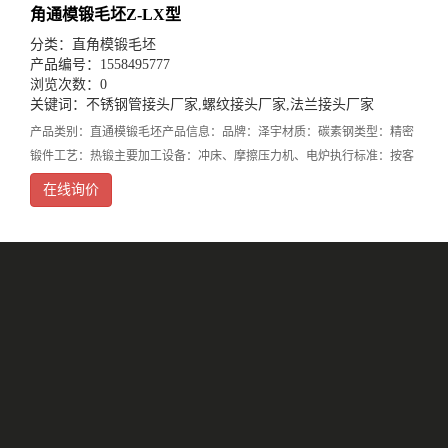
角通模锻毛坯Z-LX型
分类：
直角模锻毛坯
产品编号：1558495777
浏览次数：0
关键词：
不锈钢管接头厂家
,
螺纹接头厂家
,
法兰接头厂家
产品类别：直通模锻毛坯产品信息：品牌：泽宇材质：碳素钢类型：精密
锻件工艺：热锻主要加工设备：冲床、摩擦压力机、电炉执行标准：按客
户要求加工贸易形式：来图来样加工定制产品参数：因产品参数较多，只
在线询价
展示部分规格，详询客服