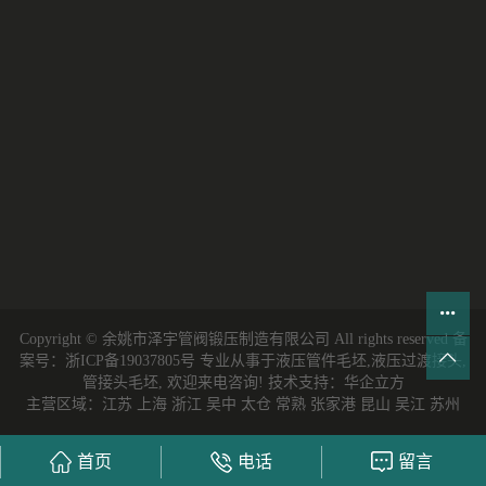
Copyright © 余姚市泽宇管阀锻压制造有限公司 All rights reserved 备
案号：
浙ICP备19037805号
专业从事于
液压管件毛坯
,
液压过渡接头
,
管接头毛坯
, 欢迎来电咨询!
技术支持：
华企立方
主营区域：江苏 上海 浙江 吴中 太仓 常熟 张家港 昆山 吴江 苏州
首页
电话
留言