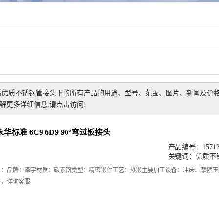
括
优质不锈钢管接头
下的所有产品的用途、型号、范围、图片、新闻及价
更多详细信息,请点击访问!
华标准 6C9 6D9 90°弯过板接头
产品编号：157121
关键词：
优质不
息：品牌：泽宇材质：碳素钢类型：精密锻件工艺：热锻主要加工设备：冲床、摩擦压
格，详询客服