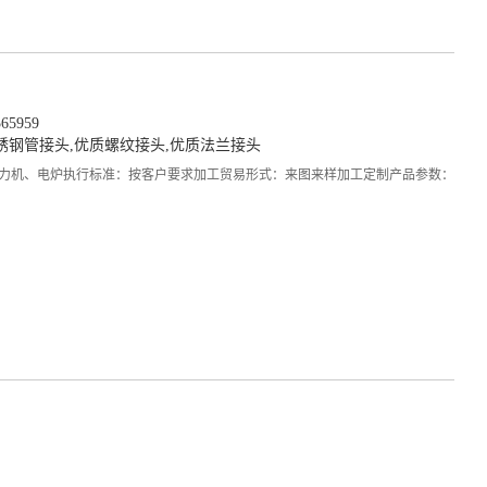
5959
锈钢管接头
,
优质螺纹接头
,
优质法兰接头
力机、电炉执行标准：按客户要求加工贸易形式：来图来样加工定制产品参数：