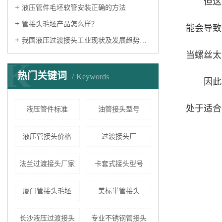
但这
液压管件毛坯软管安装正确的方法
管接头毛坯产品怎么样？
能会导致
我国液压过渡接头工业现状及发展趋势分析
当螺丝太
K
热门关键词
Keywords
因此
处于适合
液压管件标准
油管接头型号
液压管接头价格
过渡接头厂
法兰过渡接头厂家
卡套式接头型号
厦门管接头毛坯
美标半管接头
长沙液压过渡接头
专业不锈钢管接头