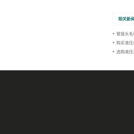
相关新
管接头毛
购买液压
选购液压
直角模锻毛坯
公司新闻
联系我们
弯通模锻毛坯
行业资讯
三通模锻毛坯
技术资讯
四通模锻毛坯