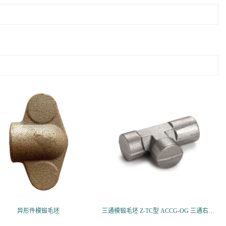
异形件模锻毛坯
三通模锻毛坯 Z-TC型 ACCG-OG 三通右端英管螺纹可调