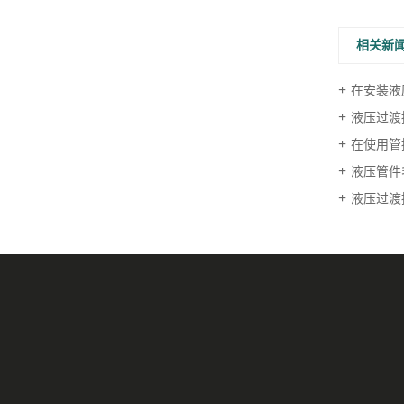
相关新
在安装液
液压过渡
在使用管
液压管件
液压过渡
直角模锻毛坯
公司新闻
联系我们
弯通模锻毛坯
行业资讯
三通模锻毛坯
技术资讯