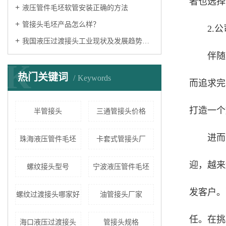
者也选择
液压管件毛坯软管安装正确的方法
管接头毛坯产品怎么样？
2.
我国液压过渡接头工业现状及发展趋势分析
伴随
K
热门关键词
Keywords
而追求完
打造一个
半管接头
三通管接头价格
进而
珠海液压管件毛坯
卡套式管接头厂
迎，越来
螺纹接头型号
宁波液压管件毛坯
发客户。
螺纹过渡接头哪家好
油管接头厂家
任。在挑
海口液压过渡接头
管接头规格