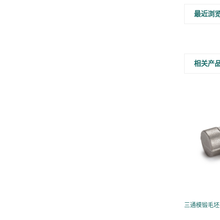
最近浏
相关产
型 GB-PK 英管内螺纹
异形件模锻毛坯