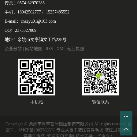
传真：0574-62970285
手机：18042502777 / 15257485552
E-mail：cnzeyu01@163.com
QQ：2373327009
地址：余姚市丈亭镇文卫路228号
企业分站
|
网站地图
|
RSS
|
XML
营业执照
手机站
微信联系
Copyright © 余姚市泽宇管阀锻压制造有限公司 All rights reserved 备
案号：
浙ICP备19037805号
专业从事于
液压管件毛坯
,
液压过渡接头
,
管接头毛坯
, 欢迎来电咨询!
技术支持：
华企立方