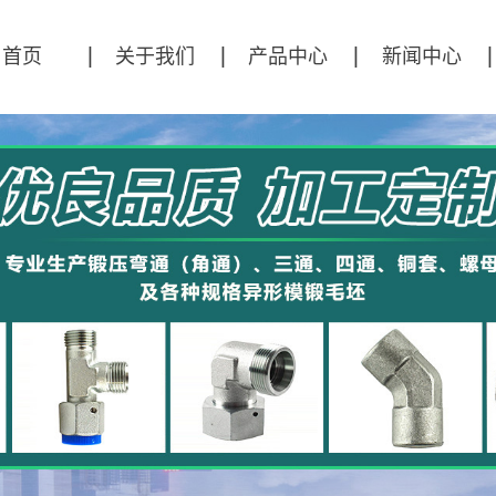
首页
关于我们
产品中心
新闻中心
公司简介
直角锻压模坯
公司新闻
弯通锻压模坯
行业资讯
三通锻压模坯
技术资讯
四通锻压模坯
异形件
接头